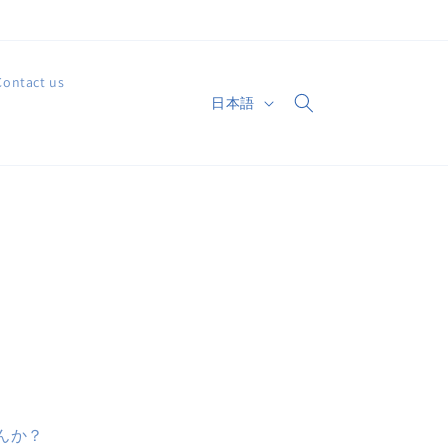
Contact us
言
日本語
カ
語
ー
ト
んか？